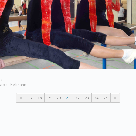
28
isabeth Heilmann
17
18
19
20
21
22
23
24
25