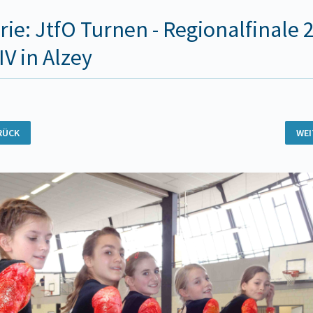
rie: JtfO Turnen - Regionalfinale 
IV in Alzey
RÜCK
WE