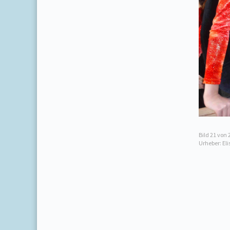
Bild
21
von 
Urheber: El