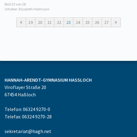
Bild
23
von 28
Urheber: Elisabeth Heilmann
19
20
21
22
23
24
25
26
27
HANNAH-ARENDT-GYMNASIUM
HASSLOCH
Viroflayer Straße 20
67454
Haßloch
Telefon: 06324 9270-0
Telefax: 06324 9270-28
sekretariat@hagh.net