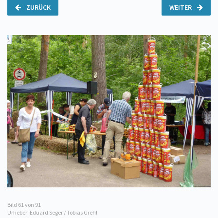
ZURÜCK
WEITER
Bild
61
von 91
Urheber: Eduard Seger / Tobias Grehl