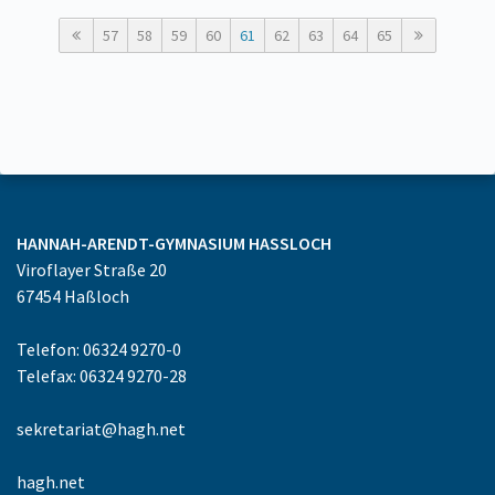
57
58
59
60
61
62
63
64
65
HANNAH-ARENDT-GYMNASIUM
HASSLOCH
Viroflayer Straße 20
67454
Haßloch
Telefon: 06324 9270-0
Telefax: 06324 9270-28
sekretariat@hagh.net
hagh.net