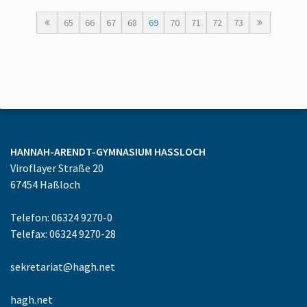
65
66
67
68
69
70
71
72
73
HANNAH-ARENDT-GYMNASIUM
HASSLOCH
Viroflayer Straße 20
67454
Haßloch
Telefon: 06324 9270-0
Telefax: 06324 9270-28
sekretariat@hagh.net
hagh.net