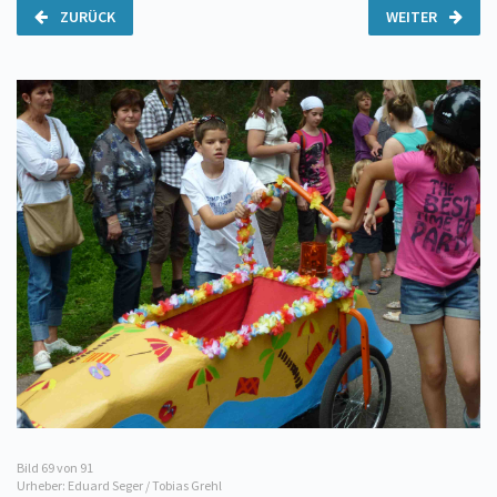
ZURÜCK
WEITER
Bild
69
von 91
Urheber: Eduard Seger / Tobias Grehl