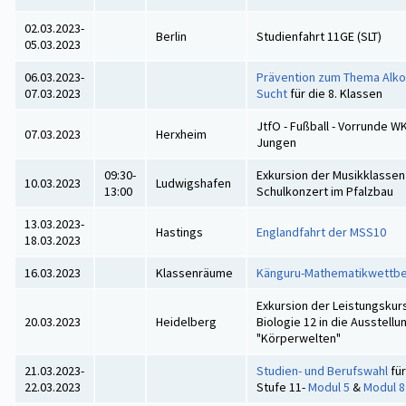
02.03.2023-
Berlin
Studienfahrt 11GE (SLT)
05.03.2023
06.03.2023-
Prävention zum Thema Alko
07.03.2023
Sucht
für die 8. Klassen
JtfO - Fußball - Vorrunde WK 
07.03.2023
Herxheim
Jungen
09:30-
Exkursion der Musikklasse
10.03.2023
Ludwigshafen
13:00
Schulkonzert im Pfalzbau
13.03.2023-
Hastings
Englandfahrt der MSS10
18.03.2023
16.03.2023
Klassenräume
Känguru-Mathematikwettb
Exkursion der Leistungskur
20.03.2023
Heidelberg
Biologie 12 in die Ausstellu
"Körperwelten"
21.03.2023-
Studien- und Berufswahl
für
22.03.2023
Stufe 11-
Modul 5
&
Modul 8