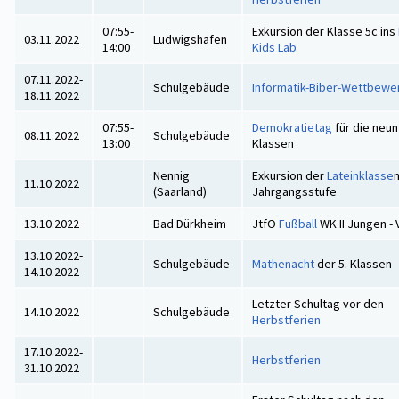
07:55-
Exkursion der Klasse 5c ins
03.11.2022
Ludwigshafen
14:00
Kids Lab
07.11.2022-
Schulgebäude
Informatik-Biber-Wettbewe
18.11.2022
07:55-
Demokratietag
für die neu
08.11.2022
Schulgebäude
13:00
Klassen
Nennig
Exkursion der
Lateinklasse
n
11.10.2022
(Saarland)
Jahrgangsstufe
13.10.2022
Bad Dürkheim
JtfO
Fußball
WK II Jungen -
13.10.2022-
Schulgebäude
Mathenacht
der 5. Klassen
14.10.2022
Letzter Schultag vor den
14.10.2022
Schulgebäude
Herbstferien
17.10.2022-
Herbstferien
31.10.2022