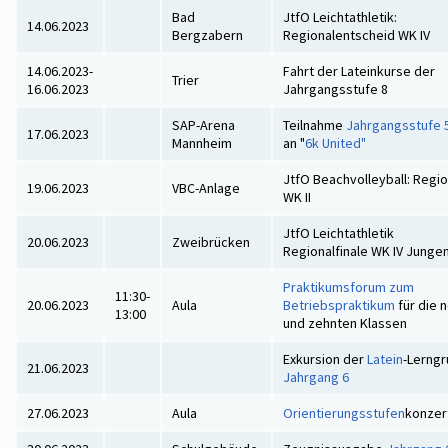
Bad
JtfO Leichtathletik:
14.06.2023
Bergzabern
Regionalentscheid WK IV
14.06.2023-
Fahrt der Lateinkurse der
Trier
16.06.2023
Jahrgangsstufe 8
SAP-Arena
Teilnahme
Jahrgangsstufe 
17.06.2023
Mannheim
an "
6k United"
JtfO Beachvolleyball: Regio
19.06.2023
VBC-Anlage
WK II
JtfO Leichtathletik
20.06.2023
Zweibrücken
Regionalfinale WK IV Junge
Praktikumsforum zum
11:30-
20.06.2023
Aula
Betriebspraktikum
für die 
13:00
und zehnten Klassen
Exkursion der
Latein
-Lerng
21.06.2023
Jahrgang 6
27.06.2023
Aula
Orientierungsstufen
konzer