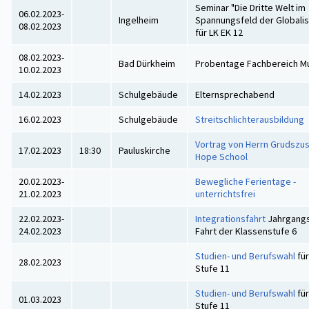
Seminar "Die Dritte Welt im
06.02.2023-
Ingelheim
Spannungsfeld der Globalis
08.02.2023
für LK EK 12
08.02.2023-
Bad Dürkheim
Probentage Fachbereich M
10.02.2023
14.02.2023
Schulgebäude
Elternsprechabend
16.02.2023
Schulgebäude
Streitschlichterausbildung
Vortrag von Herrn Grudszu
17.02.2023
18:30
Pauluskirche
Hope School
20.02.2023-
Bewegliche Ferientage -
21.02.2023
unterrichtsfrei
22.02.2023-
Integrationsfahrt
Jahrgangs
24.02.2023
Fahrt der Klassenstufe 6
Studien- und Berufswahl
für
28.02.2023
Stufe 11
Studien- und Berufswahl
für
01.03.2023
Stufe 11