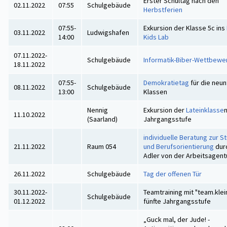
Erster Schultag nach den
02.11.2022
07:55
Schulgebäude
Herbstferien
07:55-
Exkursion der Klasse 5c ins
03.11.2022
Ludwigshafen
14:00
Kids Lab
07.11.2022-
Schulgebäude
Informatik-Biber-Wettbewe
18.11.2022
07:55-
Demokratietag
für die neu
08.11.2022
Schulgebäude
13:00
Klassen
Nennig
Exkursion der
Lateinklasse
n
11.10.2022
(Saarland)
Jahrgangsstufe
individuelle Beratung zur S
21.11.2022
Raum 054
und Berufsorientierung
dur
Adler von der Arbeitsagent
26.11.2022
Schulgebäude
Tag der offenen Tür
30.11.2022-
Teamtraining mit "team.klein
Schulgebäude
01.12.2022
fünfte Jahrgangsstufe
„Guck mal, der Jude! -