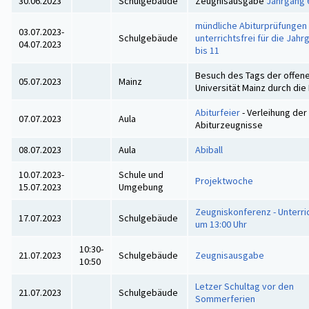
30.06.2023
Schulgebäude
Zeugnisausgabe
Jahrgang 
mündliche Abiturprüfungen 
03.07.2023-
Schulgebäude
unterrichtsfrei für die Jahr
04.07.2023
bis 11
Besuch des Tags der offene
05.07.2023
Mainz
Universität Mainz durch di
Abiturfeier
- Verleihung der
07.07.2023
Aula
Abiturzeugnisse
08.07.2023
Aula
Abiball
10.07.2023-
Schule und
Projektwoche
15.07.2023
Umgebung
Zeugniskonferenz - Unterr
17.07.2023
Schulgebäude
um 13:00 Uhr
10:30-
21.07.2023
Schulgebäude
Zeugnisausgabe
10:50
Letzer Schultag vor den
21.07.2023
Schulgebäude
Sommerferien