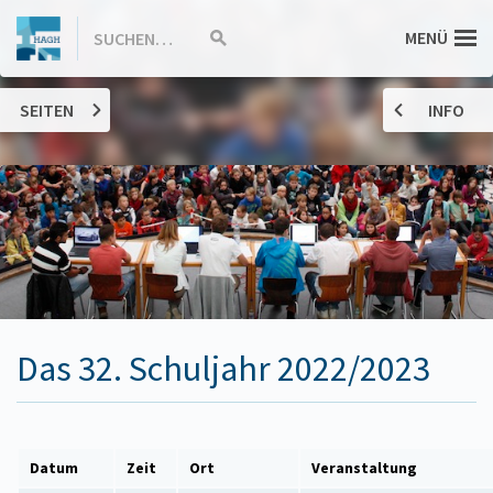
ZUM
Hannah-
MENÜ
SUCHEN…
Suche
INHALT
starten
SPRINGEN
Arendt-
SEITEN
INFO
Gymnasium
Haßloch
Das 32. Schuljahr 2022/2023
Datum
Zeit
Ort
Veranstal