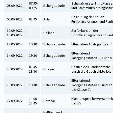
07:55-
Schuljahresstart mit Klasse
05.09.2022
Schulgebäude
09:25
und Stammkursleitungsstu
Begrüßung der neuen
05.09.2022
08:45
Aula
Fünftklässlerinnen und Fünft
12.09.2022-
Surfexkursion der
Holland
16.09.2022
Sportleistungskurse 11 und
13.09.2022
19:30
Schulgebäude
Elternabend Jahrgangsstuf
Elternabend
14.09.2022
19:30
Schulgebäude
Jahrgangsstufen 7, 8 und 9
08:45-
Besuch des Landesarchiv 
20.09.2022
Speyer
13:30
durch die Geschichkte-LKs
Elternabend
20.09.2022
19:30
Schulgebäude
Jahrgangsstufen 10 und 12 
die Klasse 7a
13:00-
Klassensprecherversamml
22.09.2022
Hörsaal
13:45
der SV
Haßloch und