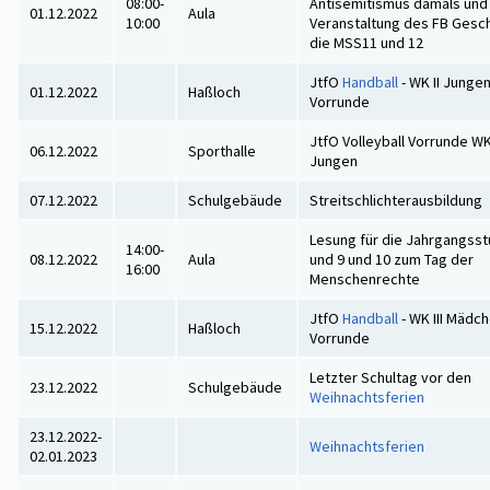
08:00-
Antisemitismus damals und 
01.12.2022
Aula
10:00
Veranstaltung des FB Gesch
die MSS11 und 12
JtfO
Handball
- WK II Jungen
01.12.2022
Haßloch
Vorrunde
JtfO Volleyball Vorrunde WK 
06.12.2022
Sporthalle
Jungen
07.12.2022
Schulgebäude
Streitschlichterausbildung
Lesung für die Jahrgangsst
14:00-
08.12.2022
Aula
und 9 und 10 zum Tag der
16:00
Menschenrechte
JtfO
Handball
- WK III Mädch
15.12.2022
Haßloch
Vorrunde
Letzter Schultag vor den
23.12.2022
Schulgebäude
Weihnachtsferien
23.12.2022-
Weihnachtsferien
02.01.2023