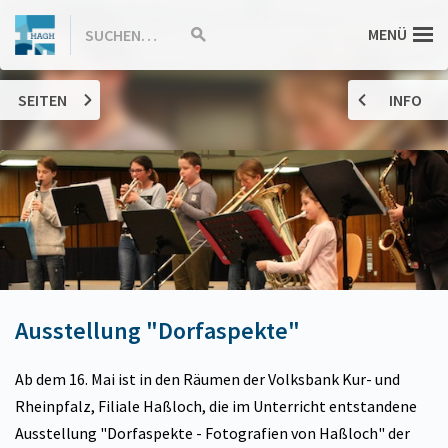
ZUM
Hannah-
MENÜ
SUCHEN…
Suche
INHALT
starten
SPRINGEN
Arendt-
SEITEN
INFO
Gymnasium
Haßloch
Ausstellung "Dorfaspekte"
Ab dem 16. Mai ist in den Räumen der Volksbank Kur- und
Rheinpfalz, Filiale Haßloch, die im Unterricht entstandene
Ausstellung "Dorfaspekte - Fotografien von Haßloch" der