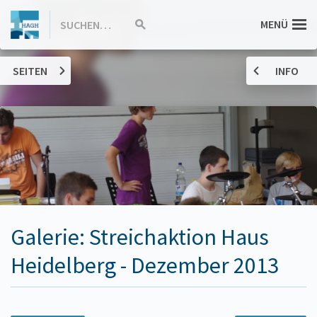
ZUM
Hannah-
MENÜ
SUCHEN…
Suche
INHALT
starten
SPRINGEN
Arendt-
SEITEN
INFO
Gymnasium
Haßloch
Galerie: Streichaktion Haus
Heidelberg - Dezember 2013