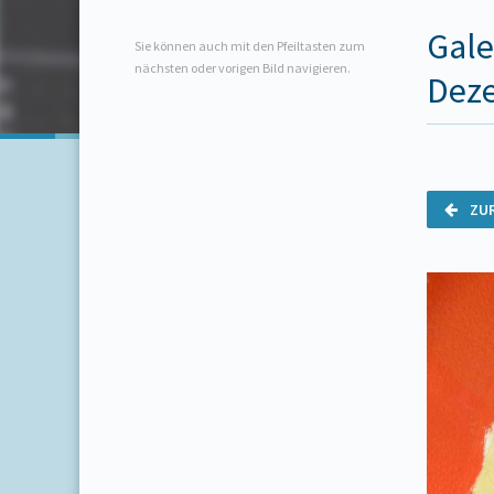
Gale
Sie können auch mit den Pfeiltasten zum
nächsten oder vorigen Bild navigieren.
Dez
ZU