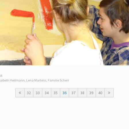
44
isabeth Heilmann, Lena Martens, Familie Scherr
32
33
34
35
36
37
38
39
40