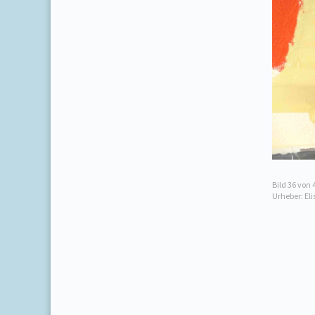
Bild
36
von 
Urheber: El