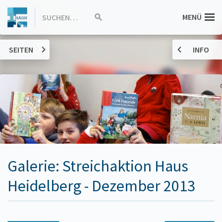
ZUM
Hannah-
MENÜ
SUCHEN…
Suche
INHALT
starten
SPRINGEN
Arendt-
SEITEN
INFO
Gymnasium
Haßloch
Galerie: Streichaktion Haus
Heidelberg - Dezember 2013