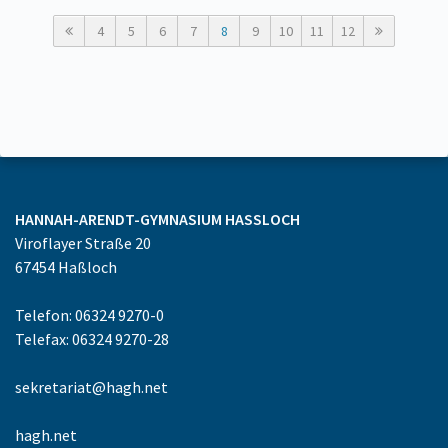
4
5
6
7
8
9
10
11
12
HANNAH-ARENDT-GYMNASIUM
HASSLOCH
Viroflayer Straße 20
67454
Haßloch
Telefon: 06324 9270-0
Telefax: 06324 9270-28
sekretariat@hagh.net
hagh.net