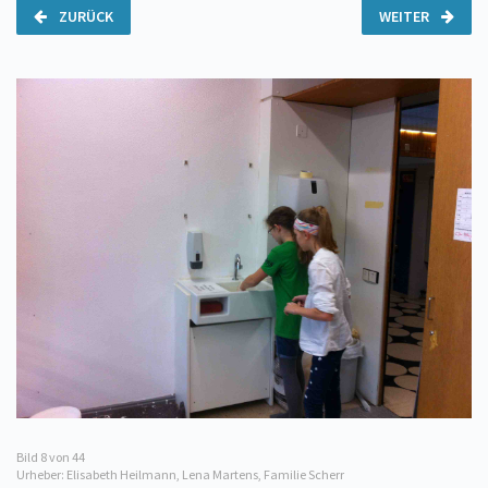
ZURÜCK
WEITER
Bild
8
von 44
Urheber: Elisabeth Heilmann, Lena Martens, Familie Scherr