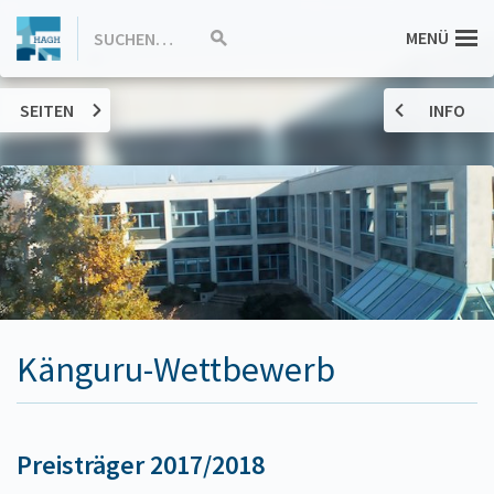
ZUM
Hannah-
MENÜ
SUCHEN…
Suche
INHALT
starten
SPRINGEN
Arendt-
SEITEN
INFO
Gymnasium
Haßloch
Känguru-Wettbewerb
Preisträger 2017/2018