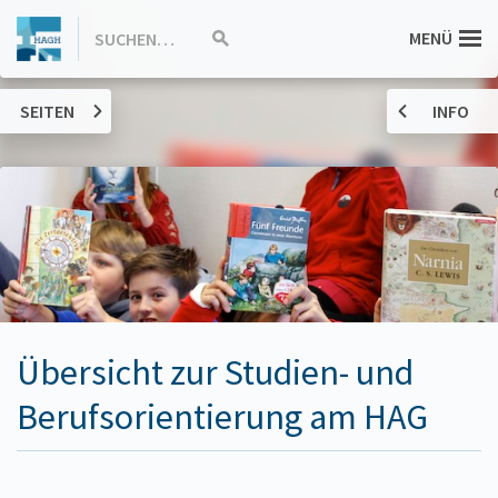
ZUM
Hannah-
MENÜ
SUCHEN…
Suche
INHALT
starten
SPRINGEN
Arendt-
SEITEN
INFO
Gymnasium
Haßloch
Übersicht zur Studien- und
Berufsorientierung am HAG