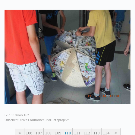
Bild
110
von 162
Urheber: Ulrike Faulhaber und Fotoprojekt
106
107
108
109
110
111
112
113
114