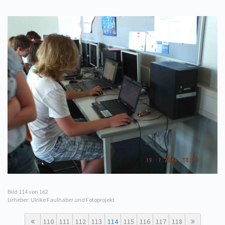
Bild
114
von 162
Urheber: Ulrike Faulhaber und Fotoprojekt
110
111
112
113
114
115
116
117
118