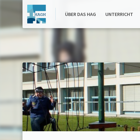
ZUM
Hannah-
INHALT
ÜBER DAS HAG
UNTERRICHT
SPRINGEN
Arendt-
Gymnasium
Haßloch