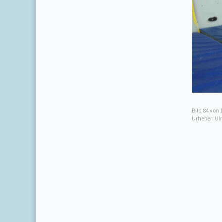
Bild
84
von 
Urheber: Ul