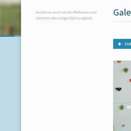
Gale
Sie können auch mit den Pfeiltasten zum
nächsten oder vorigen Bild navigieren.
ZU