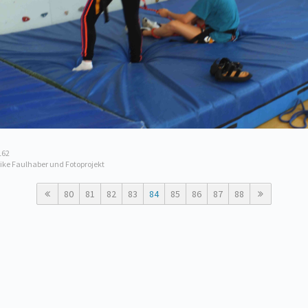
162
rike Faulhaber und Fotoprojekt
80
81
82
83
84
85
86
87
88