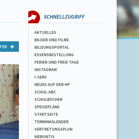
SCHNELLZUGRIFF
AKTUELLES
BILDER UND FILME
ITER
BILDUNGSPORTAL
ESSENSBESTELLUNG
FERIEN UND FREIE TAGE
INSTAGRAM
I-SERV
NEUES AUF DER HP
SCHUL-ABC
SCHULBÜCHER
SPEISEPLÄNE
STARTSEITE
TERMINKALENDER
VERTRETUNGSPLAN
WEBUNTIS