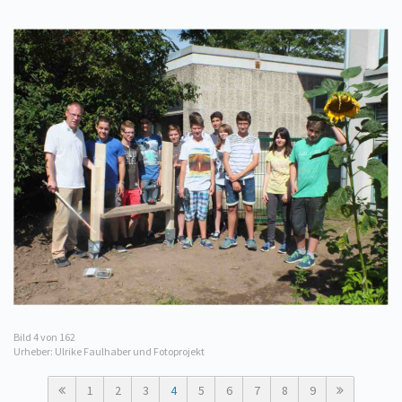
Bild
4
von 162
Urheber: Ulrike Faulhaber und Fotoprojekt
1
2
3
4
5
6
7
8
9