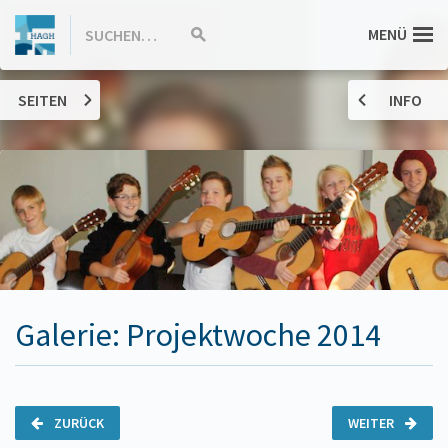
ZUM
Hannah-
MENÜ
SUCHEN…
Suche
INHALT
starten
SPRINGEN
Arendt-
SEITEN
INFO
Gymnasium
Haßloch
Galerie: Projektwoche 2014
ZURÜCK
WEITER