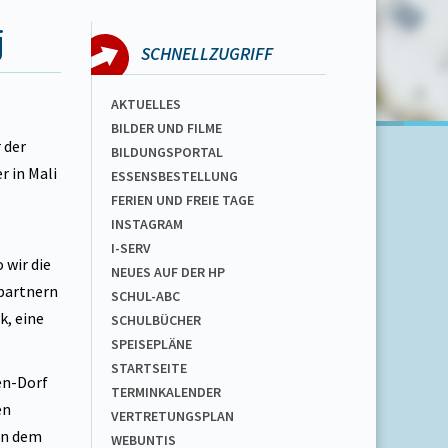
j
SCHNELLZUGRIFF
AKTUELLES
BILDER UND FILME
 der
BILDUNGSPORTAL
r in Mali
ESSENSBESTELLUNG
FERIEN UND FREIE TAGE
INSTAGRAM
I-SERV
 wir die
NEUES AUF DER HP
hpartnern
SCHUL-ABC
k, eine
SCHULBÜCHER
SPEISEPLÄNE
STARTSEITE
en-Dorf
TERMINKALENDER
en
VERTRETUNGSPLAN
an dem
WEBUNTIS