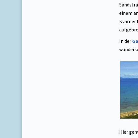
Sandstra
einem an
Kvarner 
aufgebro
In der
Ga
wundersc
Hier geh