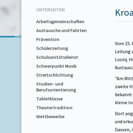
UNTERSEITEN
Kroa
Arbeitsgemeinschaften
Austausche und Fahrten
Prävention
Vom 15. 
Schülerzeitung
Leitung 
Schulsanitätsdienst
Losinj. 
Schwerpunkt Musik
Austaus
Streitschlichtung
"Am Mitt
Studien- und
zweite H
Berufsorientierung
bekannt 
Tabletklasse
kleine In
Theatertradition
Dort ang
Wettbewerbe
und erku
Gassen, 