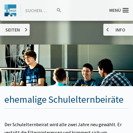
ZUM
Hannah-
MENÜ
SUCHEN…
Suche
INHALT
starten
SPRINGEN
Arendt-
SEITEN
INFO
Gymnasium
Haßloch
ehemalige Schulelternbeiräte
Der Schulelternbeirat wird alle zwei Jahre neu gewählt. Er
vertritt die Elterninteressen und kümmert sich um