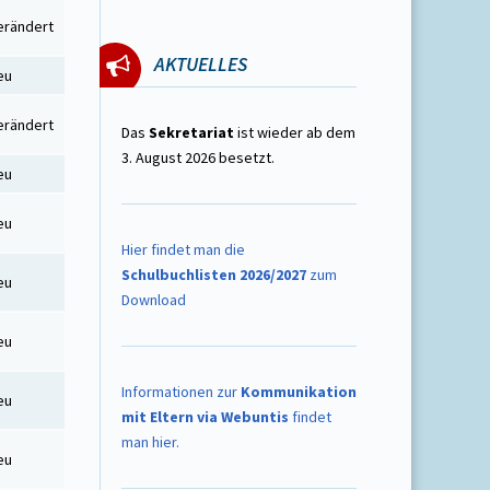
erändert
AKTUELLES
eu
erändert
Das
Sekretariat
ist wieder ab dem
3. August 2026 besetzt.
eu
eu
Hier findet man die
Schulbuchlisten 2026/2027
zum
eu
Download
eu
Informationen zur
Kommunikation
eu
mit Eltern via Webuntis
findet
man hier.
eu