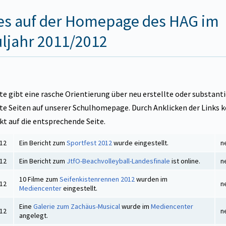
s auf der Homepage des HAG im
ljahr 2011/2012
te gibt eine rasche Orientierung über neu erstellte oder substanti
te Seiten auf unserer Schulhomepage. Durch Anklicken der Links
kt auf die entsprechende Seite.
012
Ein Bericht zum
Sportfest 2012
wurde eingestellt.
n
012
Ein Bericht zum
JtfO-Beachvolleyball-Landesfinale
ist online.
n
10 Filme zum
Seifenkistenrennen 2012
wurden im
012
n
Mediencenter
eingestellt.
Eine
Galerie zum Zachäus-Musical
wurde im
Mediencenter
012
n
angelegt.