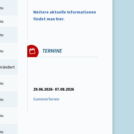
eu
W
eitere aktuelle Informationen
findet man hier
.
eu
eu
TERMINE
eu
erändert
eu
29.06.2026- 07.08.2026
Sommerferien
eu
eu
eu