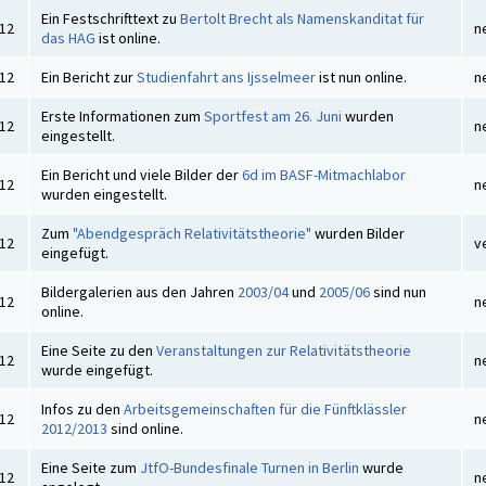
Ein Festschrifttext zu
Bertolt Brecht als Namenskanditat für
012
n
das HAG
ist online.
012
Ein Bericht zur
Studienfahrt ans Ijsselmeer
ist nun online.
n
Erste Informationen zum
Sportfest am 26. Juni
wurden
012
n
eingestellt.
Ein Bericht und viele Bilder der
6d im BASF-Mitmachlabor
012
n
wurden eingestellt.
Zum
"Abendgespräch Relativitätstheorie"
wurden Bilder
012
v
eingefügt.
Bildergalerien aus den Jahren
2003/04
und
2005/06
sind nun
012
n
online.
Eine Seite zu den
Veranstaltungen zur Relativitätstheorie
012
n
wurde eingefügt.
Infos zu den
Arbeitsgemeinschaften für die Fünftklässler
012
n
2012/2013
sind online.
Eine Seite zum
JtfO-Bundesfinale Turnen in Berlin
wurde
012
n