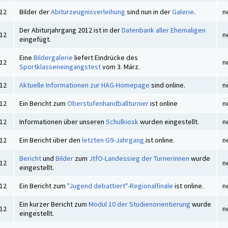
012
Bilder der
Abiturzeugnisverleihung
sind nun in der
Galerie
.
n
Der Abiturjahrgang 2012 ist in der
Datenbank aller Ehemaligen
012
n
eingefügt.
Eine
Bildergalerie
liefert Eindrücke des
012
n
Sportklasseneingangstest
vom 3. März.
012
Aktuelle Informationen zur HAG-Homepage
sind online.
n
012
Ein Bericht zum
Oberstufenhandballturnier
ist online
n
012
Informationen über unseren
Schulkiosk
wurden eingestellt.
n
012
Ein Bericht über den
letzten G9-Jahrgang
ist online.
n
Bericht
und
Bilder
zum
JtfO-Landessieg der Turnerinnen
wurde
012
n
eingestellt.
012
Ein Bericht zum
"Jugend debattiert"-Regionalfinale
ist online.
n
Ein kurzer Bericht zum
Modul 10 der Studienorientierung
wurde
012
n
eingestellt.