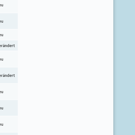
eu
eu
eu
erändert
eu
erändert
eu
eu
eu