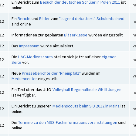
Ein Bericht zum
Besuch der deutschen Schüler in Polen 2011
ist
012
n
online.
Ein
Bericht
und
Bilder
zum
"Jugend debattiert"-Schulentscheid
012
n
sind online
012
Informationen zur geplanten
Bläserklasse
wurden eingestellt.
n
012
Das
Impressum
wurde aktualisiert.
v
Die
HAG-Medienscouts
stellen sich jetzt auf einer
eigenen
012
n
Seite
vor.
Neue
Presseberichte der "Rheinpfalz"
wurden im
012
v
Mediencenter
eingestellt.
Ein Text über das JtfO-
Volleyball-Regionalfinale WK III Jungen
012
n
ist verfügbar.
Ein Bericht zu unseren
Medienscouts beim SID 2012 in Mainz
ist
012
n
online.
Die
Termine zu den MSS-Fachinformationsveranstaltungen
sind
012
n
online.