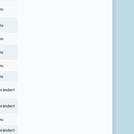
eu
eu
eu
eu
eu
eu
erändert
erändert
eu
erändert