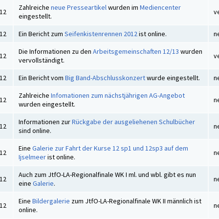
Zahlreiche
neue Presseartikel
wurden im
Mediencenter
012
v
eingestellt.
012
Ein Bericht zum
Seifenkistenrennen 2012
ist online.
n
Die Informationen zu den
Arbeitsgemeinschaften 12/13
wurden
012
v
vervollständigt.
012
Ein Bericht vom
Big Band-Abschlusskonzert
wurde eingestellt.
n
Zahlreiche
Infomationen zum nächstjährigen AG-Angebot
012
n
wurden eingestellt.
Informationen zur
Rückgabe der ausgeliehenen Schulbücher
012
n
sind online.
Eine
Galerie zur Fahrt der Kurse 12 sp1 und 12sp3 auf dem
012
n
Ijselmeer
ist online.
Auch zum JtfO-LA-Regionalfinale WK I ml. und wbl. gibt es nun
012
n
eine
Galerie
.
Eine
Bildergalerie
zum JtfO-LA-Regionalfinale WK II männlich ist
012
n
online.