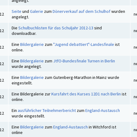
angelegt.
Seite
und
Galerie
zum
Dönerverkauf auf dem Schulhof
wurden
012
n
angelegt.
Die
Schulbuchlisten für das Schuljahr 2012-13
sind
012
n
downloadbar.
Eine
Bildergalerie
zum
"Jugend debattiert"-Landesfinale
ist
012
n
online.
Eine
Bildergalerie
zum
JtfO-Bundesfinale Turnen in Berlin
012
n
wurde angelegt.
Eine
Bildergalerie
zum Gutenberg-Marathon in Mainz wurde
012
n
eingestellt.
Eine Bildergalerie zur
Kursfahrt des Kurses 12D1 nach Berlin
ist
012
n
online.
Ein
ausführlicher Teilnehmerbericht
zum
England-Austausch
012
n
wurde eingestellt.
Eine
Bildergalerie
zum
England-Austausch
in Witchford ist
012
n
online