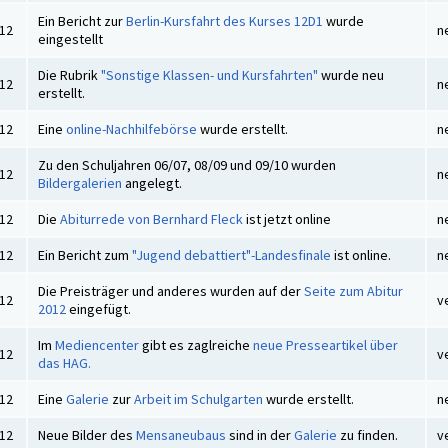
Ein Bericht zur
Berlin-Kursfahrt des Kurses 12D1
wurde
012
n
eingestellt
Die Rubrik
"Sonstige Klassen- und Kursfahrten"
wurde neu
012
n
erstellt.
012
Eine
online-Nachhilfebörse
wurde erstellt.
n
Zu den Schuljahren 06/07, 08/09 und 09/10 wurden
012
n
Bildergalerien
angelegt.
012
Die
Abiturrede von Bernhard Fleck
ist jetzt online
n
012
Ein Bericht zum
"Jugend debattiert"-Landesfinale
ist online.
n
Die Preisträger und anderes wurden auf der
Seite zum Abitur
012
v
2012
eingefügt.
Im
Mediencenter
gibt es zaglreiche
neue Presseartikel über
012
v
das HAG.
012
Eine
Galerie
zur
Arbeit im Schulgarten
wurde erstellt.
n
012
Neue Bilder des
Mensaneubaus
sind in der
Galerie
zu finden.
v